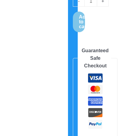
-
+
Add
to
cart
Guaranteed
Safe
Checkout